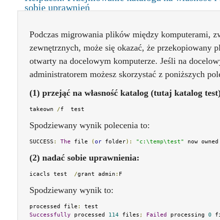
sobie uprawnień
Podczas migrowania plików między komputerami, zw
zewnętrznych, może się okazać, że przekopiowany pl
otwarty na docelowym komputerze. Jeśli na docelow
administratorem możesz skorzystać z poniższych pol
(1) przejąć na własność katalog (tutaj katalog test
takeown 
/
f  test
Spodziewany wynik polecenia to:
SUCCESS
:
The
 file 
(
or
 folder
):
"c:\temp\test"
 now owned
(2) nadać sobie uprawnienia:
icacls test  
/
grant admin
:
F
Spodziewany wynik to:
processed file
:
Successfully
 processed 
114
 files
;
Failed
 processing 
0
 f