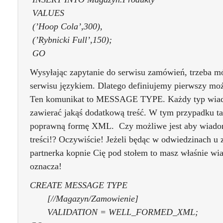
VALUES
(’Hoop Cola’,300),
(’Rybnicki Full’,150);
GO
Wysyłając zapytanie do serwisu zamówień, trzeba m
serwisu językiem. Dlatego definiujemy pierwszy moż
Ten komunikat to MESSAGE TYPE. Każdy typ wiad
zawierać jakąś dodatkową treść. W tym przypadku t
poprawną formę XML. Czy możliwe jest aby wiadom
treści!? Oczywiście! Jeżeli będąc w odwiedzinach u
partnerka kopnie Cię pod stołem to masz właśnie wia
oznacza!
CREATE MESSAGE TYPE
[//Magazyn/Zamowienie]
VALIDATION = WELL_FORMED_XML;