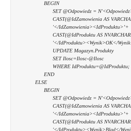
BEGIN
SET @Odpowiedz = N'<Odpowiedz> <I
CAST(@IdZamowienia AS VARCHAR(
'</IdZamowienia><IdProduktu>’+
CAST(@IdProduktu AS NVARCHAR(1
'</IdProduktu><Wynik>OK</Wynik></
UPDATE Magazyn.Produkty
SET Ilosc=Ilosc-@Ilosc
WHERE IdProduktu=@IdProduktu;
END
ELSE
BEGIN
SET @Odpowiedz = N'<Odpowiedz><I
CAST(@IdZamowienia AS VARCHAR(
'</IdZamowienia><IdProduktu>’+
CAST(@IdProduktu AS NVARCHAR(1
'</IdProduktu><Wynik>Blad</Wynik><