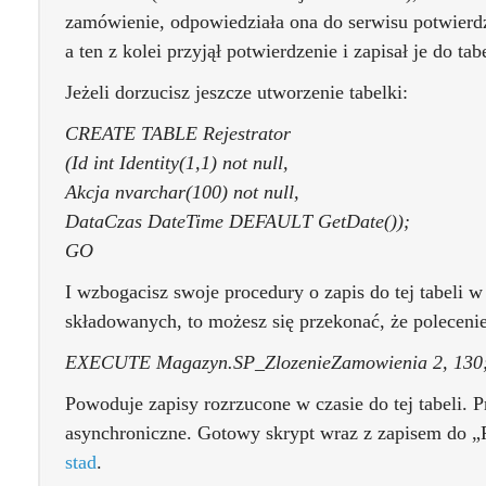
zamówienie, odpowiedziała ona do serwisu potwierdz
a ten z kolei przyjął potwierdzenie i zapisał je do ta
Jeżeli dorzucisz jeszcze utworzenie tabelki:
CREATE TABLE Rejestrator
(Id int Identity(1,1) not null,
Akcja nvarchar(100) not null,
DataCzas DateTime DEFAULT GetDate());
GO
I wzbogacisz swoje procedury o zapis do tej tabeli 
składowanych, to możesz się przekonać, że poleceni
EXECUTE Magazyn.SP_ZlozenieZamowienia 2, 130
Powoduje zapisy rozrzucone w czasie do tej tabeli. P
asynchroniczne. Gotowy skrypt wraz z zapisem do „
stad
.