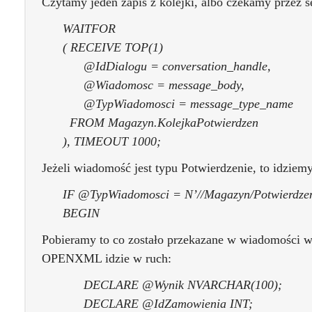
Czytamy jeden zapis z kolejki, albo czekamy przez 
WAITFOR
( RECEIVE TOP(1)
@IdDialogu = conversation_handle,
@Wiadomosc = message_body,
@TypWiadomosci = message_type_name
FROM Magazyn.KolejkaPotwierdzen
), TIMEOUT 1000;
Jeżeli wiadomość jest typu Potwierdzenie, to idziemy
IF @TypWiadomosci = N’//Magazyn/Potwierdzen
BEGIN
Pobieramy to co zostało przekazane w wiadomości 
OPENXML idzie w ruch:
DECLARE @Wynik NVARCHAR(100);
DECLARE @IdZamowienia INT;