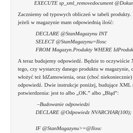
EXECUTE sp_xml_removedocument @Dokum
Zaczniemy od typowych obliczeń w tabeli produkty.
jeżeli w magazynie mam odpowiednią ilość:
DECLARE @StanMagazynu INT
SELECT @StanMagazynu=Ilosc
FROM Magazyn.Produkty WHERE IdProduktu
A teraz budujemy odpowiedź. Będzie to oczywiści
tego, czy wystarczy danego produktu w magazynie, 
włożyć też IdZamowienia, oraz (choć niekoniecznie)
odpowiedź. Dwie instrukcje poniżej, budujące XML 
potwierdzenia: jest to albo „OK.” albo „Błąd”:
–Budowanie odpowiedzi
DECLARE @Odpowiedz NVARCHAR(100);
IF @StanMagazynu>=@Ilosc