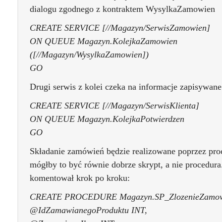
dialogu zgodnego z kontraktem WysylkaZamowien
CREATE SERVICE [//Magazyn/SerwisZamowien]
ON QUEUE Magazyn.KolejkaZamowien
([//Magazyn/WysylkaZamowien])
GO
Drugi serwis z kolei czeka na informacje zapisywane
CREATE SERVICE [//Magazyn/SerwisKlienta]
ON QUEUE Magazyn.KolejkaPotwierdzen
GO
Składanie zamówień będzie realizowane poprzez pro
mógłby to być równie dobrze skrypt, a nie procedur
komentował krok po kroku:
CREATE PROCEDURE Magazyn.SP_ZlozenieZamow
@IdZamawianegoProduktu INT,