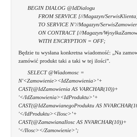
BEGIN DIALOG @IdDialogu
FROM SERVICE [//Magazyn/SerwisKlienta
TO SERVICE N’//Magazyn/SerwisZamowien
ON CONTRACT [//Magazyn/WysylkaZamowi
WITH ENCRYPTION = OFF;
Będzie tu wysłana konkretna wiadomość: „Na zamowie
zamówić produkt taki a taki w tej ilości”.
SELECT @Wiadomosc =
N'<Zamowienie><IdZamowienia>’+
CAST(@IdZamowienia AS VARCHAR(10))+
'</IdZamowienia><IdProduktu>’+
CAST(@IdZamawianegoProduktu AS NVARCHAR(1
'</IdProduktu><Ilosc>’+
CAST(@ZamawianaIlosc AS NVARCHAR(10))+
'</Ilosc></Zamowienie>’;