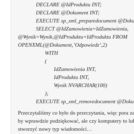
DECLARE @IdProduktu INT;
DECLARE @Dokument INT;
EXECUTE sp_xml_preparedocument @Dokum
SELECT @IdZamowienia=IdZamowienia,
@Wynik=Wynik,@IdProduktu=IdProduktu FROM
OPENXML(@Dokument,’Odpowiedz’,2)
WITH
(
IdZamowienia INT,
IdProduktu INT,
Wynik NVARCHAR(100)
);
EXECUTE sp_xml_removedocument @Doku
Przeczytaliśmy co było do przeczytania, więc pora 
by wprawdzie podziękować, ale czy komputery to lu
stworzyć nowy typ wiadomości…