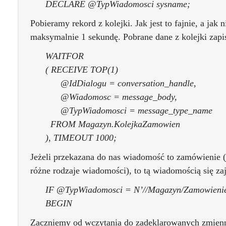
DECLARE @TypWiadomosci sysname;
Pobieramy rekord z kolejki. Jak jest to fajnie, a jak 
maksymalnie 1 sekundę. Pobrane dane z kolejki zap
WAITFOR
( RECEIVE TOP(1)
@IdDialogu = conversation_handle,
@Wiadomosc = message_body,
@TypWiadomosci = message_type_name
FROM Magazyn.KolejkaZamowien
), TIMEOUT 1000;
Jeżeli przekazana do nas wiadomość to zamówienie (
różne rodzaje wiadomości), to tą wiadomością się z
IF @TypWiadomosci = N’//Magazyn/Zamowieni
BEGIN
Zaczniemy od wczytania do zadeklarowanych zmienny