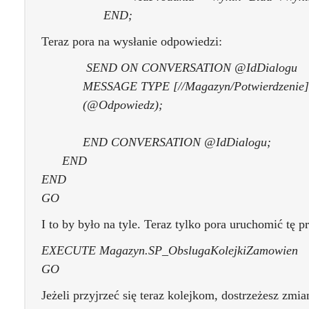
END;
Teraz pora na wysłanie odpowiedzi:
SEND ON CONVERSATION @IdDialogu
MESSAGE TYPE [//Magazyn/Potwierdzenie]
(@Odpowiedz);
END CONVERSATION @IdDialogu;
END
END
GO
I to by było na tyle. Teraz tylko pora uruchomić tę p
EXECUTE Magazyn.SP_ObslugaKolejkiZamowien
GO
Jeżeli przyjrzeć się teraz kolejkom, dostrzeżesz zmia