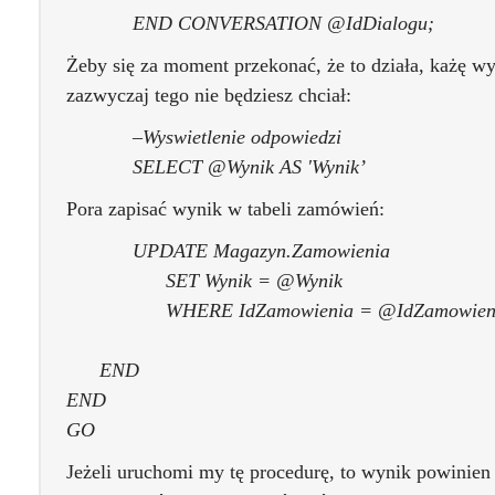
END CONVERSATION @IdDialogu;
Żeby się za moment przekonać, że to działa, każę w
zazwyczaj tego nie będziesz chciał:
–Wyswietlenie odpowiedzi
SELECT @Wynik AS 'Wynik’
Pora zapisać wynik w tabeli zamówień:
UPDATE Magazyn.Zamowienia
SET Wynik = @Wynik
WHERE IdZamowienia = @IdZamowien
END
END
GO
Jeżeli uruchomi my tę procedurę, to wynik powinien s