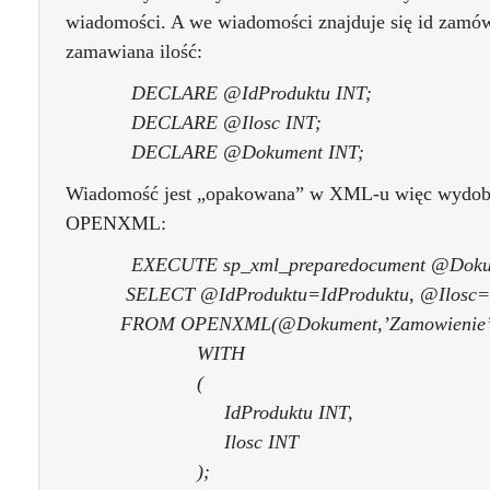
wiadomości. A we wiadomości znajduje się id zamówi
zamawiana ilość:
DECLARE @IdProduktu INT;
DECLARE @Ilosc INT;
DECLARE @Dokument INT;
Wiadomość jest „opakowana” w XML-u więc wydob
OPENXML:
EXECUTE sp_xml_preparedocument @Dokum
SELECT @IdProduktu=IdProduktu, @Ilosc=I
FROM OPENXML(@Dokument,’Zamowienie’
WITH
(
IdProduktu INT,
Ilosc INT
);