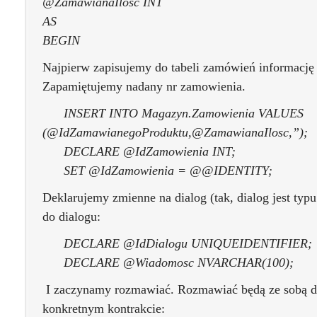
@ZamawianaIlosc INT
AS
BEGIN
Najpierw zapisujemy do tabeli zamówień informację
Zapamiętujemy nadany nr zamowienia.
INSERT INTO Magazyn.Zamowienia VALUES
(@IdZamawianegoProduktu,@ZamawianaIlosc,”);
DECLARE @IdZamowienia INT;
SET @IdZamowienia = @@IDENTITY;
Deklarujemy zmienne na dialog (tak, dialog jest typu
do dialogu:
DECLARE @IdDialogu UNIQUEIDENTIFIER;
DECLARE @Wiadomosc NVARCHAR(100);
I zaczynamy rozmawiać. Rozmawiać będą ze sobą d
konkretnym kontrakcie: