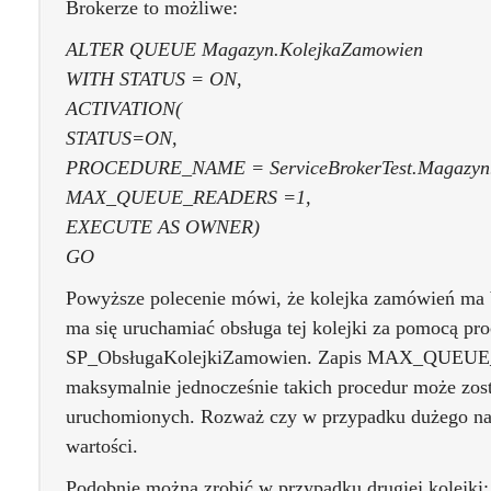
Brokerze to możliwe:
ALTER QUEUE Magazyn.KolejkaZamowien
WITH STATUS = ON,
ACTIVATION(
STATUS=ON,
PROCEDURE_NAME = ServiceBrokerTest.Magazyn.
MAX_QUEUE_READERS =1,
EXECUTE AS OWNER)
GO
Powyższe polecenie mówi, że kolejka zamówień ma 
ma się uruchamiać obsługa tej kolejki za pomocą pr
SP_ObsługaKolejkiZamowien. Zapis MAX_QUEUE_
maksymalnie jednocześnie takich procedur może zos
uruchomionych. Rozważ czy w przypadku dużego natę
wartości.
Podobnie można zrobić w przypadku drugiej kolejki: