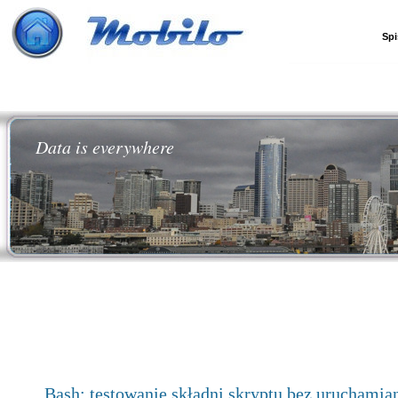
Spi
Data is everywhere
Bash: testowanie składni skryptu bez uruchamia