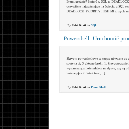
Brzmi groźnie? Śmierć w SQL to DEADLOCK. No
oczywiście najważniejsze na świecie, a SQL se
DEADLOCK_PRIORITY HIGH Mi to życie ur
By Rafał Kraik in
SQL
Powershell: Uruchomić proc
Skrypty powershellowe są często używane do au
spotyka się 3 główne kroki: 1. Przygotowanie 
wystarczająca ilość miejsca na dysku, czy są 
instalacyjne 2. Właściwa […]
By Rafał Kraik in
Power Shell