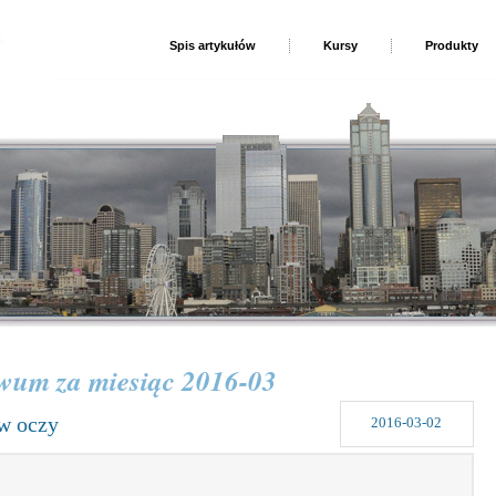
Spis artykułów
Kursy
Produkty
wum za miesiąc 2016-03
w oczy
2016-03-02