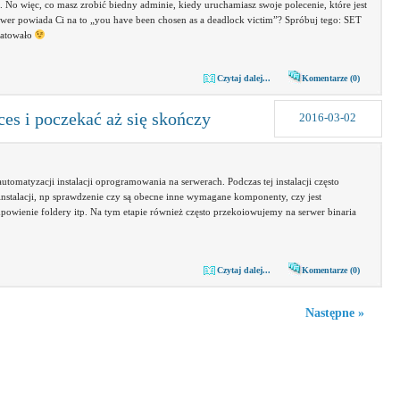
 więc, co masz zrobić biedny adminie, kiedy uruchamiasz swoje polecenie, które jest
rwer powiada Ci na to „you have been chosen as a deadlock victim”? Spróbuj tego: SET
atowało
Czytaj dalej...
Komentarze (0)
es i poczekać aż się skończy
2016-03-02
tomatyzacji instalacji oprogramowania na serwerach. Podczas tej instalacji często
instalacji, np sprawdzenie czy są obecne inne wymagane komponenty, czy jest
odpowienie foldery itp. Na tym etapie również często przekoiowujemy na serwer binaria
Czytaj dalej...
Komentarze (0)
Następne »