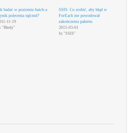
ak badać w poziomie batch-a
SSIS: Co zrobić, aby błąd w
ynik polecenia sqlcmd?
ForEach nie powodował
011-11-19
zakończenia pakietu
n "Błedy"
2015-03-01
In "SSIS"