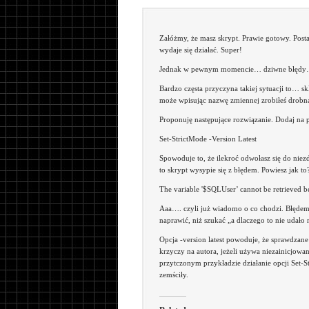
Załóżmy, że masz skrypt. Prawie gotowy. Post
wydaje się działać. Super!
Jednak w pewnym momencie… dziwne błędy… ta
Bardzo częsta przyczyna takiej sytuacji to… sk
może wpisując nazwę zmiennej zrobiłeś drobną
Proponuję następujące rozwiązanie. Dodaj na 
Set-StrictMode -Version Latest
Spowoduje to, że ilekroć odwołasz się do nie
to skrypt wysypie się z błędem. Powiesz jak to
The variable '$SQLUser’ cannot be retrieved bec
Aaa…. czyli już wiadomo o co chodzi. Błędem je
naprawić, niż szukać „a dlaczego to nie udał
Opcja -version latest powoduje, że sprawdzane
krzyczy na autora, jeżeli używa niezainicjow
przytczonym przykładzie działanie opcji Set-
zemściły.