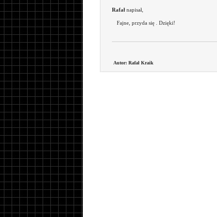
Rafał
napisał,
Fajne, przyda się . Dzięki!
Autor: Rafał Kraik