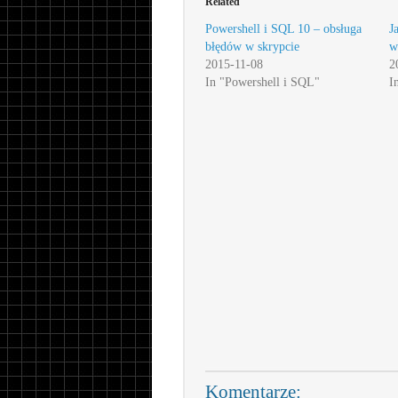
Related
Powershell i SQL 10 – obsługa
J
błędów w skrypcie
w
2015-11-08
2
In "Powershell i SQL"
I
Komentarze: