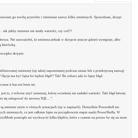
anawiasz go trochę przerobic i zmieniasz nazwy kilku zmiennych. Sprawdzasz, skrypt
k jakby zmienne nie miały wartości, czy coś!!!
leroza. Nie zauważyłeś, że zmienna jednak w skrypcie jeszcze gdzieś występuje, albo
 literówkę.
początku skryptu:
zdefiniowanej zmiennej (np takiej zapomnianej podczas zmian lub z przekręconą nazwą)
? Opcja ma być fajna bo będzie błąd!? Tak! Bo zobacz jaki to fajny błąd:
ause it has not been set.
st to, ż echcesz użyć zmiennej, której wcześniej nie nadałeś wartości. Taki błąd łatwiej
o mi się zalogować do serwera SQL…”.
 są zmienne użyte w różnych sytuacjach (np w napisach). Domyślnie Powershell nie
anych zmiennych, co jest całkiem fajne na początkowym etapie nauki PowerShella. W
StrictMode pomogło mi wychwycić kilka błędów, które z czasem na pewno by się na mnie